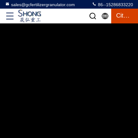
sales@gcfertilizergranulator.com
86--15286833220
Citações