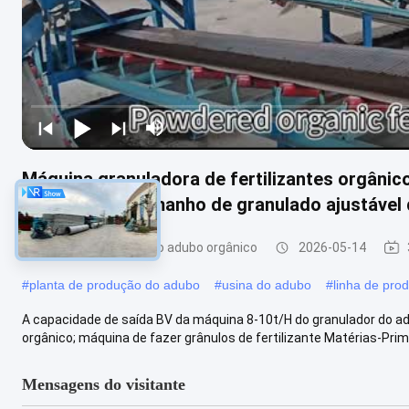
Máquina granuladora de fertilizantes orgâni
de 8-10 t/h e tamanho de granulado ajustável
Linha de produção do adubo orgânico
2026-05-14
#
planta de produção do adubo
#
usina do adubo
#
linha de pro
A capacidade de saída BV da máquina 8-10t/H do granulador do adu
orgânico; máquina de fazer grânulos de fertilizante Matérias-Primas
Mensagens do visitante