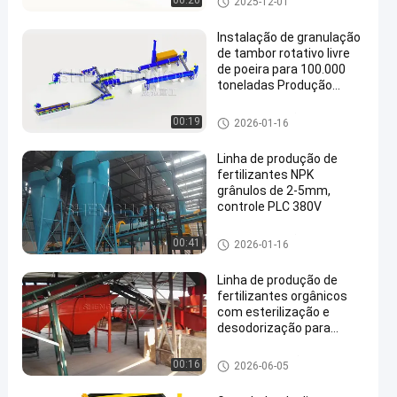
00:20
2025-12-01
rgânico
Instalação de granulação
de tambor rotativo livre
de poeira para 100.000
toneladas Produção
anual de partículas
esféricas de 1 mm-3 mm
linha de produção de fertilizan
00:19
2026-01-16
com teor de NPK
tes compostos
20%-48%
Linha de produção de
fertilizantes NPK
grânulos de 2-5mm,
controle PLC 380V
linha de produção de fertilizan
00:41
2026-01-16
tes compostos
Linha de produção de
fertilizantes orgânicos
com esterilização e
desodorização para
produção de 3-5 T/H e
taxa de granulação de
Linha de produção do adubo o
00:16
2026-06-05
95%
rgânico