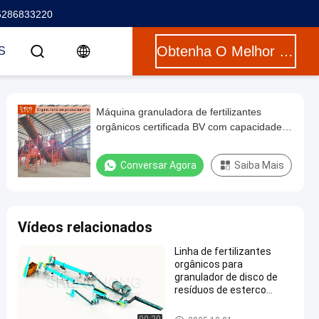
5286833220
Obtenha O Melhor Preço
S
Máquina granuladora de fertilizantes
orgânicos certificada BV com capacidade
de produção de 8-10 t/h e tamanho de
granulado ajustável de 0,3-3,0 mm
Conversar Agora
Saiba Mais
Vídeos relacionados
Linha de fertilizantes
orgânicos para
granulador de disco de
resíduos de esterco
animal
Linha de produção do adubo o