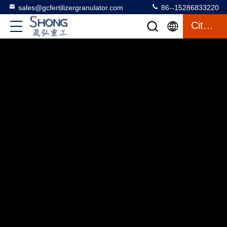
sales@gcfertilizergranulator.com
86--15286833220
Citações