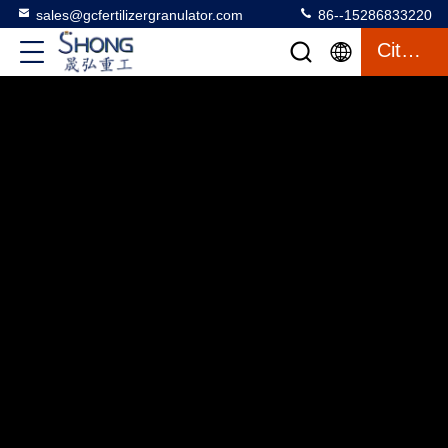
sales@gcfertilizergranulator.com
86--15286833220
Citações