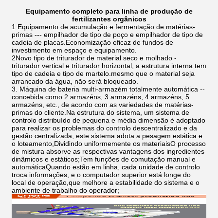
Equipamento completo para linha de produção de
fertilizantes orgânicos
1 Equipamento de acumulação e fermentação de matérias-
primas --- empilhador de tipo de poço e empilhador de tipo de
cadeia de placas.Economização eficaz de fundos de
investimento em espaço e equipamento.
2Novo tipo de triturador de material seco e molhado -
triturador vertical e triturador horizontal, a estrutura interna tem
tipo de cadeia e tipo de martelo.mesmo que o material seja
arrancado da água, não será bloqueado.
3. Máquina de bateria multi-armazém totalmente automática --
concebida como 2 armazéns, 3 armazéns, 4 armazéns, 5
armazéns, etc., de acordo com as variedades de matérias-
primas do cliente.Na estrutura do sistema, um sistema de
controlo distribuído de pequena e média dimensão é adoptado
para realizar os problemas do controlo descentralizado e da
gestão centralizada; este sistema adota a pesagem estática e
o loteamento,Dividindo uniformemente os materiaisO processo
de mistura absorve as respectivas vantagens dos ingredientes
dinâmicos e estáticos;Tem funções de comutação manual e
automáticaQuando estão em linha, cada unidade de controlo
troca informações, e o computador superior está longe do
local de operação,que melhore a estabilidade do sistema e o
ambiente de trabalho do operador;