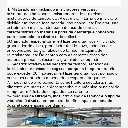
4. Misturadores - incluindo misturadores verticais,
misturadores horizontais, misturadores de dois eixos,
misturadores de tambor, etc. A estrutura interna de mistura é
dividida em tipo de faca agitada, tipo espiral, etc.Projetar uma
estrutura de mistura adequada de acordo com as
características do materialA porta de descarga é concebida
para o controlo do cilindro e do deflector.
5Granulador especial para fertilizantes orgânicos - incluindo
granulador de disco, granulador úmido novo, máquina de
arredondamento, granulador de tambor, máquina de
revestimento, etc.De acordo com as características das
matérias-primas, selecione o granulador adequado.
6. Secador rotativo-alias secador de tambor, secador de
fertilizantes orgânicos biológicos, porque a temperatura não
pode exceder 80 ° ao secar fertilizantes orgânicos, por isso o
nosso secador adota o modo de secagem a ar quente.
7. máquina de arrefecimento semelhante à secadora, mas
diferente em material e desempenho.e a máquina principal do
refrigerador é feita de chapa de aço carbono.
8A máquina de filtragem, incluindo o tipo de tambor e o tipo de
vibração, é dividida em peneira de três etapas, peneira de
duas etapas e assim por diante.