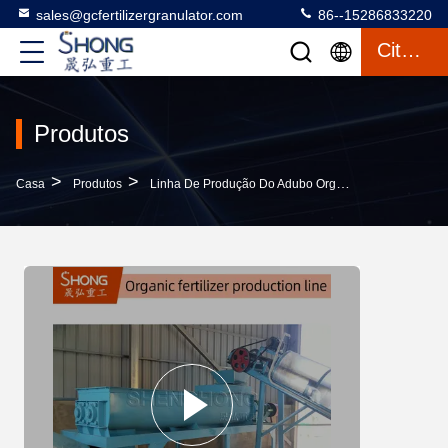
sales@gcfertilizergranulator.com
86--15286833220
Citações
Produtos
>
>
>
Casa
Produtos
Linha De Produção Do Adubo Orgânico
10TPH Li