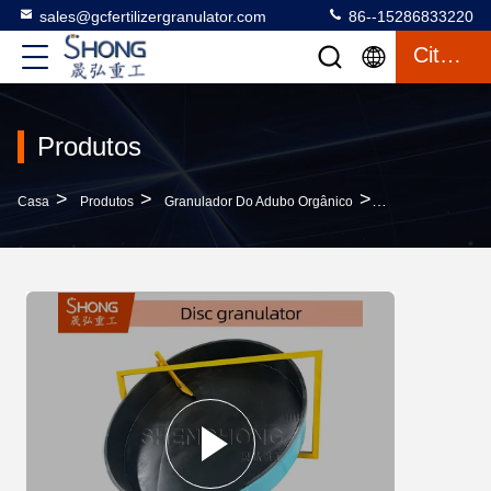
sales@gcfertilizergranulator.com
86--15286833220
Citações
Produtos
>
>
>
Casa
Produtos
Granulador Do Adubo Orgânico
Máquina De Gran