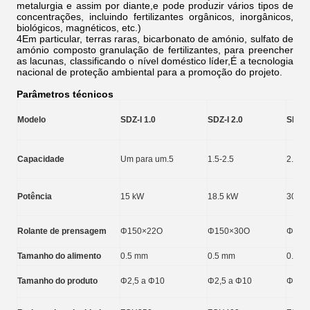
metalurgia e assim por diante,e pode produzir vários tipos de
concentrações, incluindo fertilizantes orgânicos, inorgânicos,
biológicos, magnéticos, etc.)
4Em particular, terras raras, bicarbonato de amónio, sulfato de
amónio composto granulação de fertilizantes, para preencher
as lacunas, classificando o nível doméstico líder,É a tecnologia
nacional de proteção ambiental para a promoção do projeto.
Parâmetros técnicos
Modelo
SDZ-I 1.0
SDZ-I 2.0
SDZ-I
Capacidade
Um para um.5
1.5-2.5
2.5-3.
Potência
15 kW
18.5 kW
30 kW
Rolante de prensagem
Φ150×22O
Φ150×30O
Φ186
Tamanho do alimento
0.5 mm
0.5 mm
0.5 m
Tamanho do produto
Φ2,5 a Φ10
Φ2,5 a Φ10
Φ2,5 