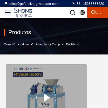
sales@gcfertilizergranulator.com
86--15286833220
Citações
Produtos
>
>
>
Casa
Produtos
Granulador Composto Do Adubo
Máquina Do Gra