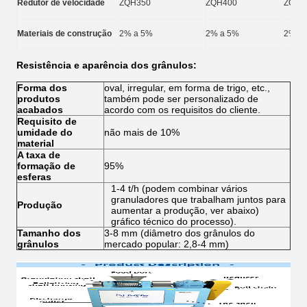
Redutor de velocidade
ZQH350
ZQH400
ZQH4
Materiais de construção
2% a 5%
2% a 5%
2% a
Resistência e aparência dos grânulos:
Forma dos
oval, irregular, em forma de trigo, etc.,
produtos
também pode ser personalizado de
acabados
acordo com os requisitos do cliente.
Requisito de
umidade do
não mais de 10%
material
A taxa de
formação de
95%
esferas
1-4 t/h (podem combinar vários
granuladores que trabalham juntos para
Produção
aumentar a produção, ver abaixo)
gráfico técnico do processo).
Tamanho dos
3-8 mm (diâmetro dos grânulos do
grânulos
mercado popular: 2,8-4 mm)