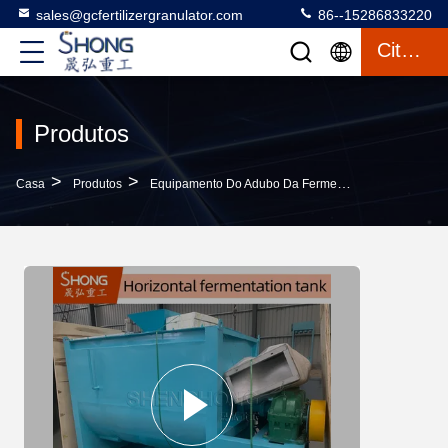
sales@gcfertilizergranulator.com
86--15286833220
Citações
Produtos
>
>
>
Casa
Produtos
Equipamento Do Adubo Da Fermentação
2CBM Ca