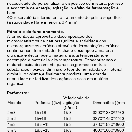
necessidade de personalizar o dispositivo de mistura, por isso
a economia de energia, agitação, o efeito de fermentação é
bom.
4O reservatório interno tem o tratamento de polir a superfície
(a rugosidade Ra é inferior a 0,4 mm).
Princípio de funcionamento:
A fermentação aproveita a decomposição dos
microorganismos na natureza,utiliza a actividade dos
microorganismos aeróbios através de fermentação aeróbica
contínua num fermentador fechado,decompõe a matéria
orgânica e decompõe o material a alta temperatura, e
decompõe o material a alta temperatura. Desodorizando e
matando cuidadosamente parasitas,germes e outras
substâncias nocivas, diminuiu o teor de humidade do material,
diminuiu o volume,e finalmente produziu uma grande
quantidade de fertilizantes orgânicos ricos em matéria
orgânica.
Parâmetro:
Velocidade de
Modelo
Potência ((kw)
agitação
Dimensões ((mm)
((r/min)
2m3
15+18
15.3
3200*1380*2760
3 m3
15+18
15.3
3270*1450*2760
4m3
18.5+18
16.3
3780*1520*3600
5 m3
18.5+18
16.3
4000*1600*3500