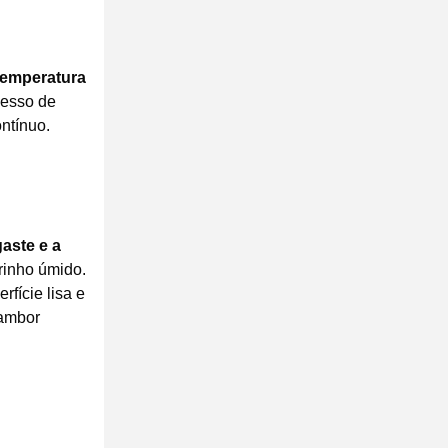
Temperatura
cesso de
ntínuo.
gaste e a
rinho úmido.
rfície lisa e
tambor