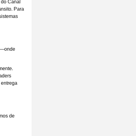
o do Canal
nsito. Para
 sistemas
s"—onde
amente.
raders
 entrega
rmos de