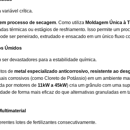
ariável crítica.
em processo de secagem
. Como utiliza
Moldagem Única à 
das térmicas ou estágios de resfriamento. Isso permite um pro
ode ser peneirado, extrudado e ensacado em um único fluxo co
hos Úmidos
 ser devastadores para a estabilidade química.
itos de
metal especializado anticorrosivo, resistente ao des
e sais corrosivos (como Cloreto de Potássio) em um ambiente ma
ada por motores de
11kW a 45kW
) cria um grânulo com uma supe
idade de forma mais eficaz do que alternativas granuladas em 
ultimaterial
rentes lotes de fertilizantes consecutivamente.