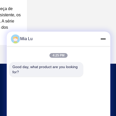
peça de
istente, os
 A série
m dos
Mia Lu
4:25 PM
Good day, what product are you looking 
for?
CONTACTE-NOS
sales@gcfertilizergranulator.com
86--15286833220
Nº 416, 9º Andar, Edifício B, Shenglong Central