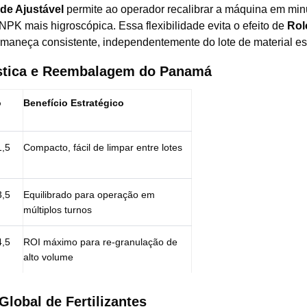
de Ajustável
permite ao operador recalibrar a máquina em min
PK mais higroscópica. Essa flexibilidade evita o efeito de
Rol
maneça consistente, independentemente do lote de material esp
ística e Reembalagem do Panamá
o
Benefício Estratégico
1,5
Compacto, fácil de limpar entre lotes
3,5
Equilibrado para operação em
múltiplos turnos
4,5
ROI máximo para re-granulação de
alto volume
lobal de Fertilizantes