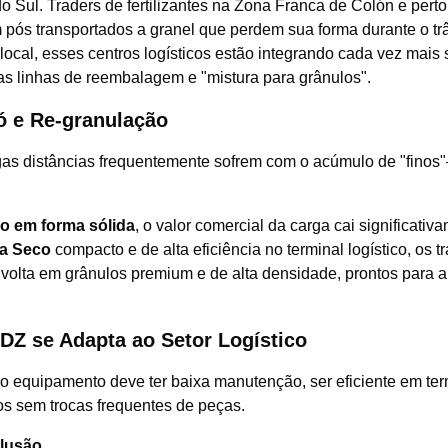
o Sul. Traders de fertilizantes na Zona Franca de Colón e pert
ós transportados a granel que perdem sua forma durante o trâ
 local, esses centros logísticos estão integrando cada vez mais
s linhas de reembalagem e "mistura para grânulos".
ó e Re-granulação
ngas distâncias frequentemente sofrem com o acúmulo de "fino
ão em forma sólida
, o valor comercial da carga cai significativ
 a Seco
compacto e de alta eficiência no terminal logístico, os t
 volta em grânulos premium e de alta densidade, prontos para a
DZ se Adapta ao Setor Logístico
, o equipamento deve ter baixa manutenção, ser eficiente em te
os sem trocas frequentes de peças.
clusão