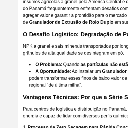
insumos agrícolas a granel pela América Central e d
do Panamá frequentemente enfrentam desafios com p
agregar valor e garantir a prontidão para o mercado
de
Granulador de Extrusão de Rolo Duplo
em sua
O Desafio Logístico: Degradação de P
NPK a granel e sais minerais transportados por lo
grânulos de alta qualidade se desintegram em pó.
O Problema
: Quando
as partículas não est
A Oportunidade
: Ao instalar um
Granulador
podem transformar esses finos de baixo valor de
regional "de última milha".
Vantagens Técnicas: Por que a Série S
Para centros de logística e distribuição no Panamá
energia e capaz de lidar com diversos perfis químic
1. Processo de Zero Secagem para Rápida Con