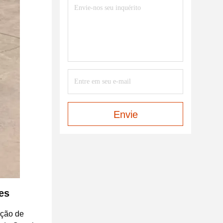
Envie
es
ição de