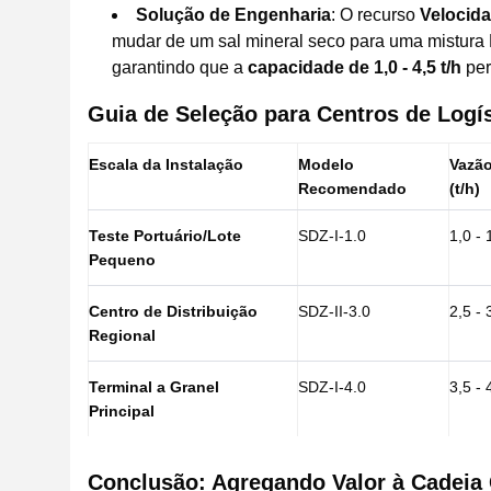
Solução de Engenharia
: O recurso
Velocida
mudar de um sal mineral seco para uma mistura N
garantindo que a
capacidade de 1,0 - 4,5 t/h
per
Guia de Seleção para Centros de Log
Escala da Instalação
Modelo
Vazã
Recomendado
(t/h)
Teste Portuário/Lote
SDZ-I-1.0
1,0 - 
Pequeno
Centro de Distribuição
SDZ-II-3.0
2,5 - 
Regional
Terminal a Granel
SDZ-I-4.0
3,5 - 
Principal
Conclusão: Agregando Valor à Cadeia G