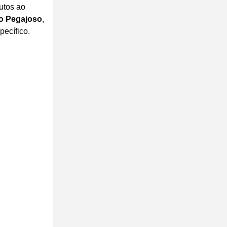
utos ao
o Pegajoso
,
ecífico.