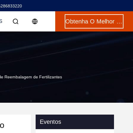
5286833220
Obtenha O Melhor Preço
S
de Reembalagem de Fertilizantes
Eventos
lo