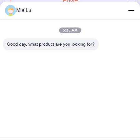
Envie
Mia Lu
5:13 AM
Good day, what product are you looking for?
ZHENGZHOU SHENGHONG HEAVY
INDUSTRY TECHNOLOGY CO., LTD.
sales@gcfertilizergranulator.com
86--15286833220
Nº 416, 9º Andar, Edifício B, Shenglong Central Plaza, Zona
de Alta Tecnologia, Cidade de Zhengzhou, Província de Henan