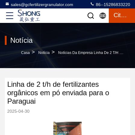
sales@gcfertilizergranulator.com
86--15286833220
Citações
Notícia
>
>
Casa
Notícia
Notícias Da Empresa Linha De 2 T/h De Fertilizantes Orgânicos Em Pó Enviada Para O Paraguai
Linha de 2 t/h de fertilizantes
orgânicos em pó enviada para o
Paraguai
2025-04-30