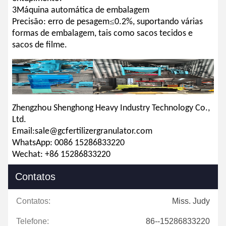
3Máquina automática de embalagem
≤
Precisão: erro de pesagem
0.2%, suportando várias
formas de embalagem, tais como sacos tecidos e
sacos de filme.
Zhengzhou Shenghong Heavy Industry Technology Co.,
Ltd.
Email:
s
ale@gcfertilizergranulator.com
WhatsApp: 0086 15286833220
Wechat: +86 15286833220
Contatos
Contatos:
Miss. Judy
Telefone:
86--15286833220